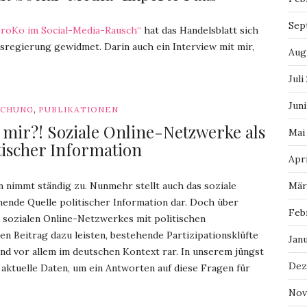
Sep
oKo im Social-Media-Rausch“
hat das Handelsblatt sich
sregierung gewidmet. Darin auch ein Interview mit mir,
Aug
Juli
Juni
,
SCHUNG
PUBLIKATIONEN
lt mir?! Soziale Online-Netzwerke als
Mai
tischer Information
Apri
on nimmt ständig zu.
Nunmehr stellt auch das soziale
Mär
nde Quelle politischer Information dar. Doch über
Feb
sozialen Online-Netzwerkes mit politischen
n Beitrag dazu leisten, bestehende Partizipationsklüfte
Jan
nd vor allem im deutschen Kontext rar. In unserem jüngst
Dez
 aktuelle Daten, um ein Antworten auf diese Fragen für
Nov