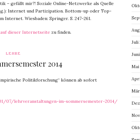
ik – gefällt mir?! Soziale Online-Netzwerke als Quelle
Okt
rsg.): Internet und Partizipation. Bottom-up oder Top-
Sep
 Internet. Wiesbaden: Springer. S. 247-261.
Aug
d
auf dieser Internetseite
zu finden.
Juli
LEHRE
Juni
mersemester 2014
Mai
Apri
mpirische Politikforschung“ können ab sofort
Mär
4/01/07/lehrveranstaltungen-im-sommersemester-2014/
Dez
Nov
Okt
Sep