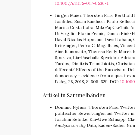
10.1007/s11135-017-0536-1
.
Jürgen Maier, Thorsten Faas, Berthold R
Josifides, Susan Banducci, Paolo Belluc
Marina Costa Lobo, Miko?aj Cze?nik, An
Di Virgilio, Florin Fesnic, Danica Fink
David Nicolas Hopmann, David Johann, Gá
Kritzinger, Pedro C. Magalhães, Vincent 
Aine Ramonaite, Theresa Reidy, Marek 
Spurava, Lia-Paschalla Spyridou, Adriana
Tardos, Dimitris Trimithiotis, Christian
different? Effects of the Eurovision De
democracy – evidence from a quasi-expe
Policy
, 25, 2018, S. 606–629, DOI:
10.1080
Artikel in Sammelbänden
Dominic Nyhuis, Thorsten Faas: Twitter
politischer Bewertungen auf Twitter mit
Joachim Behnke, Kai-Uwe Schnapp, Cla
Analyse von Big Data
, Baden-Baden: Nom