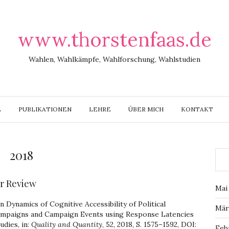
www.thorstenfaas.de
Wahlen, Wahlkämpfe, Wahlforschung, Wahlstudien
E
PUBLIKATIONEN
LEHRE
ÜBER MICH
KONTAKT
2018
er Review
Mai
Dynamics of Cognitive Accessibility of Political
Mär
ampaigns and Campaign Events using Response Latencies
dies, in:
Quality and Quantity
, 52, 2018, S. 1575–1592, DOI:
Feb