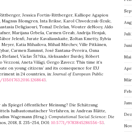
Sep
ittberger, Jessica Fortin-Rittberger, Kalliope Agapiou
ci, Magnus Blomgren, Inta Brikse, Karol Chwedczuk-Szulc,
Aug
astasia Deligiaouri, Tomaž Deželan, Wouter deNooy, Aldo
-Hafner, Marijana Grbeša, Carmen Greab, Andrija Henjak,
Juli
bor Jelenfi, Jurate Kavaliauskaite, Zoltan Kmetty, Sylvia
Meyer, Katia Mihailova, Mihail Mirchev, Ville Pitkänen,
Juni
Rybar, Carmen Sammut, José Santana-Pereira, Guna
 Stefanel, Václav Št?tka, Aleksander Surdej, Róbert
Mai
o Vezzoni, Aneta Világi, Gergo Zavecz: This time it’s
bate on young citizens’ and its consequence for EU
Apri
riment in 24 countries, in:
Journal of European Public
/13501763.2016.1268643
.
Mär
Feb
Jan
 als Spiegel öffentlicher Meinung? Die Schätzung
tels halbautomatischer Verfahren, in: Andreas Blätte,
Dez
udius Wagemann (Hrsg.):
Computational Social Science: Die
os, 2018, S. 235–254, DOI:
10.5771/9783845286556-53
.
Nov