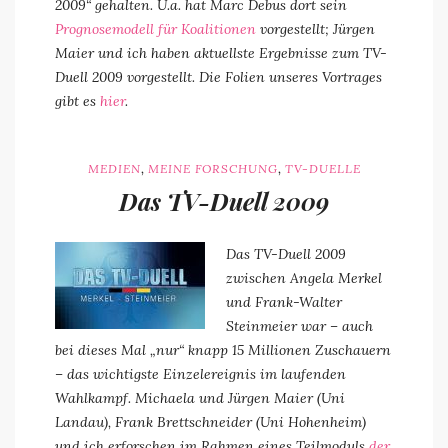
2009“ gehalten. U.a. hat Marc Debus dort sein
Prognosemodell für Koalitionen
vorgestellt; Jürgen
Maier und ich haben aktuellste Ergebnisse zum TV-
Duell 2009 vorgestellt. Die Folien unseres Vortrages
gibt es
hier
.
,
,
MEDIEN
MEINE FORSCHUNG
TV-DUELLE
Das TV-Duell 2009
Das TV-Duell 2009
zwischen Angela Merkel
und Frank-Walter
Steinmeier war – auch
bei dieses Mal „nur“ knapp 15 Millionen Zuschauern
– das wichtigste Einzelereignis im laufenden
Wahlkampf. Michaela und Jürgen Maier (Uni
Landau), Frank Brettschneider (Uni Hohenheim)
und ich erforschen im Rahmen eines Teilmoduls
der