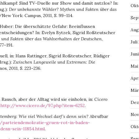
hlkampf: Sind TV-Duelle nur Show und damit nutzlos? In:
Okt
sg.):
Der unbekannte Wähler? Mythen und Fakten über das
/New York: Campus, 2011, S. 99–114.
Sep
Huber: Die überschätzte Gefahr: Beeinflussen
Aug
ntscheidungen? In: Evelyn Bytzek, Sigrid Roßteutscher
und Fakten über das Wahlverhalten der Deutschen
,
Juli
77–191.
Juni
ll, in: Hans Rattinger, Sigrid Roßteutscher, Rüdiger
Hrsg.):
Zwischen Langeweile und Extremen: Die
Mai
s, 2011, S. 223–236.
Apri
Mär
Rausch, aber der Alltag wird sie einholen, in:
Cicero
Dez
r
http://www.cicero.de/97.php?item=6252
.
Nov
emberg: Wie viel Wechsel darf’s denn sein?
Abrufbar
e/parteiendemokratie-gruen-rot-in-baden-
Okt
denn-sein-11854.html
.
Sep