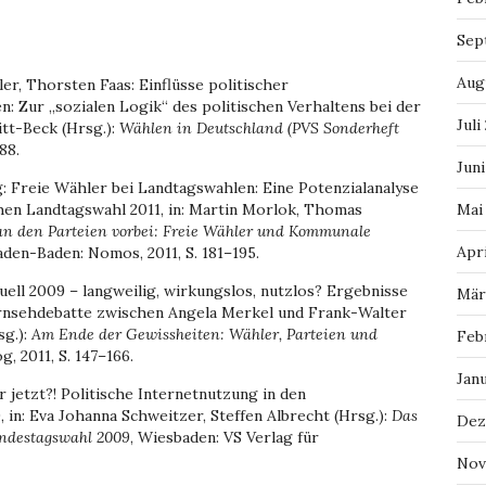
Sep
Aug
er, Thorsten Faas: Einflüsse politischer
: Zur „sozialen Logik“ des politischen Verhaltens bei der
Juli
tt-Beck (Hrsg.):
Wählen in Deutschland (PVS Sonderheft
88.
Juni
: Freie Wähler bei Landtagswahlen: Eine Potenzialanalyse
en Landtagswahl 2011, in: Martin Morlok, Thomas
Mai
 an den Parteien vorbei: Freie Wähler und Kommunale
Apri
aden-Baden: Nomos, 2011, S. 181–195.
ell 2009 – langweilig, wirkungslos, nutzlos? Ergebnisse
Mär
rnsehdebatte zwischen Angela Merkel und Frank-Walter
sg.):
Am Ende der Gewissheiten: Wähler, Parteien und
Feb
, 2011, S. 147–166.
Jan
r jetzt?! Politische Internetnutzung in den
n: Eva Johanna Schweitzer, Steffen Albrecht (Hrsg.):
Das
Dez
undestagswahl 2009
, Wiesbaden: VS Verlag für
Nov