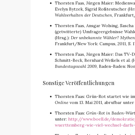
Thorsten Faas, Jürgen Maier: Medienwa
Evelyn Bytzek, Sigrid Roßteutscher (Hr
Wahlverhalten der Deutschen
, Frankfurt
Thorsten Faas, Ansgar Wolsing, Sascha 
(getwitterte) Umfrageergebnisse Wahle
(Hrsg.):
Der unbekannte Wähler? Mythen 
Frankfurt/New York: Campus, 2011, S. 1
Thorsten Faas, Jürgen Maier: Das TV-Due
Schmitt-Beck, Bernhard Weßels et al. (
Bundestagswahl 2009
, Baden-Baden: Nomo
Sonstige Veröffentlichungen
Thorsten Faas: Grün-Rot startet wie im 
Online
vom 13. Mai 2011, abrufbar unte
Thorsten Faas:
Grün-Rot in Baden-Württ
unter:
http://www.boell.de/demokrati
wuerttemberg-wie-viel-wechsel-darfs-