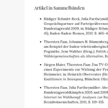
Artikel in Sammelbänden
Rüdiger Schmitt-Beck, Julia Partheymüll
Gesprächspartner auf Parteipräferenzen
Bundestagswahl 2009, in: Rüdiger Schmi
45)
, Baden-Baden: Nomos, 2011: S. 465–4
Thorsten Faas, Johannes N. Blumenberg
am Beispiel der baden-württembergisch
Poguntke, Jens Walther (Hrsg.):
Politik
Wählergemeinschaften als Alternative
, B
Jürgen Maier, Thorsten Faas: Das TV-Du
eines Experiments zur Wirkung der Fe
Steinmeier, in: Heinrich Oberreuter (Hr
Koalitionen in Bewegung
, München: Olzog
Thorsten Faas, Julia Partheymüller: Abe
Bundestagswahlkämpfen 2005 und 2009, i
Internet im Wahlkampf: Analysen zur B
Sozialwissenschaften, 2011, S. 119–135.