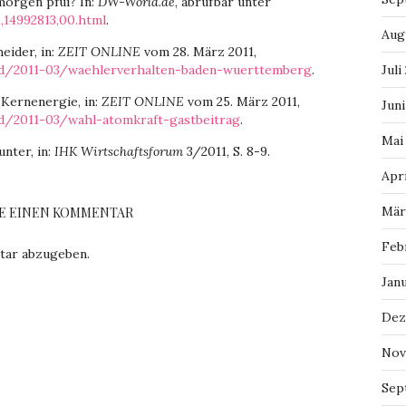
morgen pfui? In:
DW-World.de
, abrufbar unter
,14992813,00.html
.
Aug
eider, in:
ZEIT ONLINE
vom 28. März 2011,
and/2011-03/waehlerverhalten-baden-wuerttemberg
.
Juli
Kernenergie, in:
ZEIT ONLINE
vom 25. März 2011,
Juni
nd/2011-03/wahl-atomkraft-gastbeitrag
.
Mai
nter, in:
IHK Wirtschaftsforum
3/2011, S. 8-9.
Apri
Mär
E EINEN KOMMENTAR
Feb
tar abzugeben.
Jan
Dez
Nov
Sep