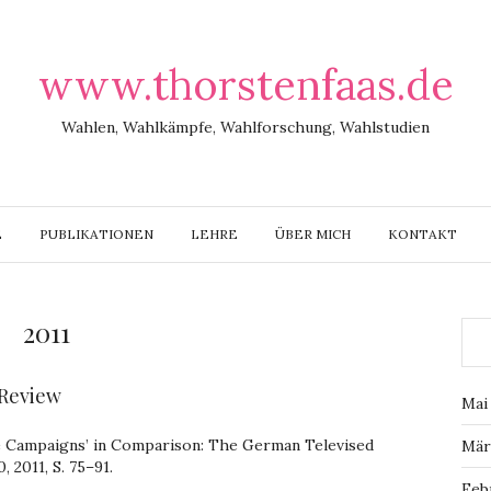
www.thorstenfaas.de
Wahlen, Wahlkämpfe, Wahlforschung, Wahlstudien
E
PUBLIKATIONEN
LEHRE
ÜBER MICH
KONTAKT
2011
 Review
Mai
re Campaigns’ in Comparison: The German Televised
Mär
20, 2011, S. 75–91.
Feb