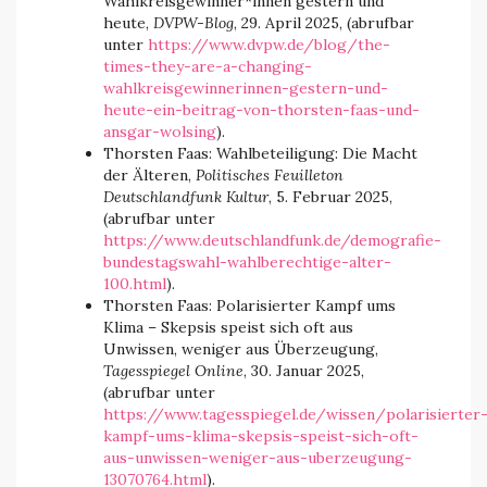
Wahlkreisgewinner*innen gestern und
heute,
DVPW-Blog
, 29. April 2025, (abrufbar
unter
https://www.dvpw.de/blog/the-
times-they-are-a-changing-
wahlkreisgewinnerinnen-gestern-und-
heute-ein-beitrag-von-thorsten-faas-und-
ansgar-wolsing
).
Thorsten Faas: Wahlbeteiligung: Die Macht
der Älteren,
Politisches Feuilleton
Deutschlandfunk Kultur
, 5. Februar 2025,
(abrufbar unter
https://www.deutschlandfunk.de/demografie-
bundestagswahl-wahlberechtige-alter-
100.html
).
Thorsten Faas: Polarisierter Kampf ums
Klima – Skepsis speist sich oft aus
Unwissen, weniger aus Überzeugung,
Tagesspiegel Online
, 30. Januar 2025,
(abrufbar unter
https://www.tagesspiegel.de/wissen/polarisierter
kampf-ums-klima-skepsis-speist-sich-oft-
aus-unwissen-weniger-aus-uberzeugung-
13070764.html
).