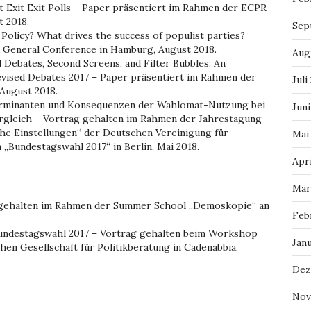
 Exit Exit Polls – Paper präsentiert im Rahmen der ECPR
 2018.
Sep
 Policy? What drives the success of populist parties?
 General Conference in Hamburg, August 2018.
Aug
 Debates, Second Screens, and Filter Bubbles: An
vised Debates 2017 – Paper präsentiert im Rahmen der
Juli
August 2018.
rminanten und Konsequenzen der Wahlomat-Nutzung bei
Juni
rgleich – Vortrag gehalten im Rahmen der Jahrestagung
che Einstellungen“ der Deutschen Vereinigung für
Mai
Bundestagswahl 2017“ in Berlin, Mai 2018.
Apri
Mär
 gehalten im Rahmen der Summer School „Demoskopie“ an
Feb
Bundestagswahl 2017 – Vortrag gehalten beim Workshop
Jan
en Gesellschaft für Politikberatung in Cadenabbia,
Dez
Nov