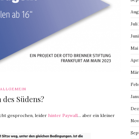
Aug
Juli
Juni
Mai
Apri
Mär
Feb
ALLGEMEIN
Jan
n des Südens?
Dez
cht gesprochen, leider
hinter Paywall
… aber ein kleiner
Nov
Sep