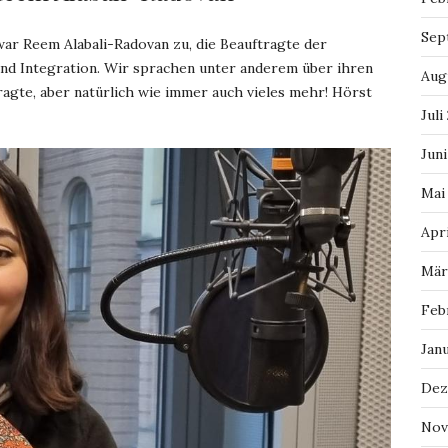
Sep
war Reem Alabali-Radovan zu, die Beauftragte der
und Integration. Wir sprachen unter anderem über ihren
Aug
agte, aber natürlich wie immer auch vieles mehr! Hörst
Juli
Juni
Mai
Apri
Mär
Feb
Jan
Dez
Nov