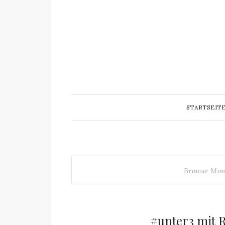
STARTSEIT
Browse Mon
#unter3 mit 