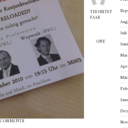
Sep
THORSTEN
FAAS
Aug
Juli
ONE
Juni
Mai
Apri
Mär
Feb
Jan
Dez
COMMENTS
Nov