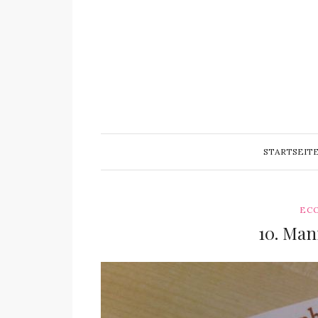
STARTSEIT
EC
10. Ma