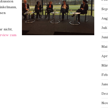
skussion
inkelmann,
Sep
ssen
Aug
Juli
r nicht,
erview zum
Juni
Mai
Apri
Mär
Feb
Jan
Dez
Nov