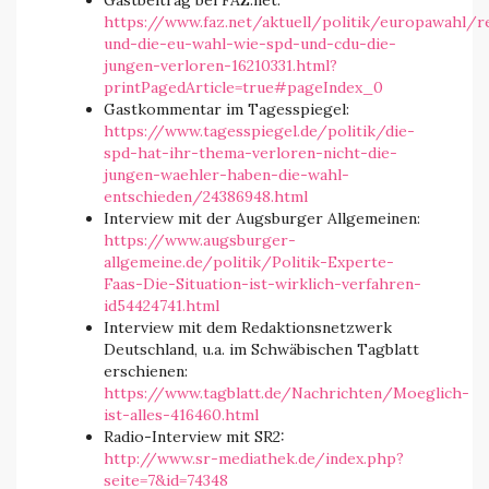
Gastbeitrag bei FAZ.net:
https://www.faz.net/aktuell/politik/europawahl/r
und-die-eu-wahl-wie-spd-und-cdu-die-
jungen-verloren-16210331.html?
printPagedArticle=true#pageIndex_0
Gastkommentar im Tagesspiegel:
https://www.tagesspiegel.de/politik/die-
spd-hat-ihr-thema-verloren-nicht-die-
jungen-waehler-haben-die-wahl-
entschieden/24386948.html
Interview mit der Augsburger Allgemeinen:
https://www.augsburger-
allgemeine.de/politik/Politik-Experte-
Faas-Die-Situation-ist-wirklich-verfahren-
id54424741.html
Interview mit dem Redaktionsnetzwerk
Deutschland, u.a. im Schwäbischen Tagblatt
erschienen:
https://www.tagblatt.de/Nachrichten/Moeglich-
ist-alles-416460.html
Radio-Interview mit SR2:
http://www.sr-mediathek.de/index.php?
seite=7&id=74348