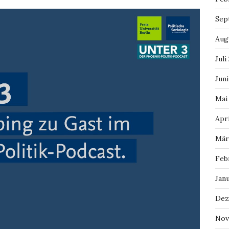
Sep
Aug
Juli
Juni
Mai
Apri
Mär
Feb
Jan
Dez
Nov