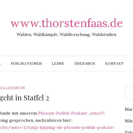
www.thorstenfaas.de
Wahlen, Wahlkämpfe, Wahlforschung, Wahlstudien
E
PUBLIKATIONEN
LEHRE
ÜBER MICH
KONTAKT
ALLGEMEIN
geht in Staffel 2
Mai
 Runde mit unserem
Phoenix-Politik-Podcast „unter3“
.
pping gesprochen, nachzuhören hier:
Mär
he/unter-3/katja-kipping-im-phoenix-politik-podcast-
Feb